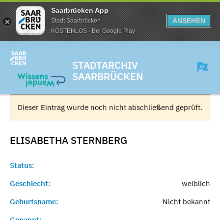
Saarbrücken App
ANSEHEN
Stadt Saarbrücken
KOSTENLOS - Bei Google Play
STADTARCHIV
SAARBRÜCKEN
Dieser Eintrag wurde noch nicht abschließend geprüft.
ELISABETHA
STERNBERG
Status:
Geschlecht:
weiblich
Geburtsname:
Nicht bekannt
Genannt:
-