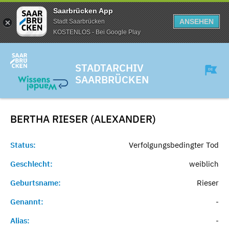
Saarbrücken App
ANSEHEN
Stadt Saarbrücken
KOSTENLOS - Bei Google Play
STADTARCHIV
SAARBRÜCKEN
BERTHA RIESER (ALEXANDER)
Status:
Verfolgungsbedingter Tod
Geschlecht:
weiblich
Geburtsname:
Rieser
Genannt:
-
Alias:
-