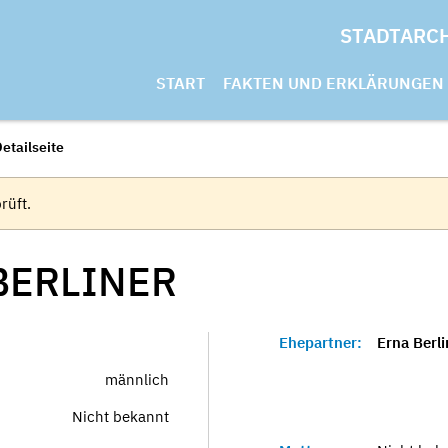
STADTARC
START
FAKTEN UND ERKLÄRUNGEN
etailseite
rüft.
BERLINER
Ehepartner:
Erna Berli
männlich
Nicht bekannt