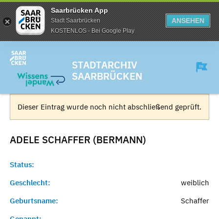
Saarbrücken App
ANSEHEN
Stadt Saarbrücken
KOSTENLOS - Bei Google Play
STADTARCHIV
SAARBRÜCKEN
Dieser Eintrag wurde noch nicht abschließend geprüft.
ADELE SCHAFFER (BERMANN)
Status:
Geschlecht:
weiblich
Geburtsname:
Schaffer
Genannt:
-