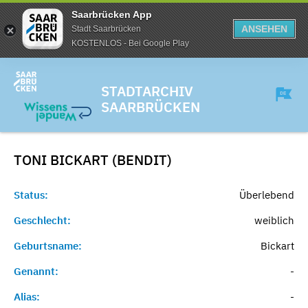
Saarbrücken App
ANSEHEN
Stadt Saarbrücken
KOSTENLOS - Bei Google Play
STADTARCHIV
SAARBRÜCKEN
TONI BICKART (BENDIT)
Status:
Überlebend
Geschlecht:
weiblich
Geburtsname:
Bickart
Genannt:
-
Alias:
-