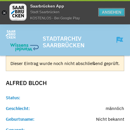
Saarbrücken App
ANSEHEN
Stadt Saarbrücken
KOSTENLOS - Bei Google Play
STADTARCHIV
SAARBRÜCKEN
Dieser Eintrag wurde noch nicht abschließend geprüft.
ALFRED
BLOCH
Status:
Geschlecht:
männlich
Geburtsname:
Nicht bekannt
Genannt:
-