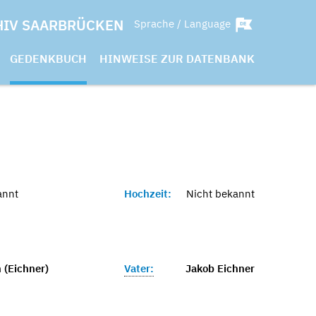
HIV SAARBRÜCKEN
Sprache / Language
GEDENKBUCH
HINWEISE ZUR DATENBANK
annt
Hochzeit:
Nicht bekannt
 (Eichner)
Vater:
Jakob Eichner