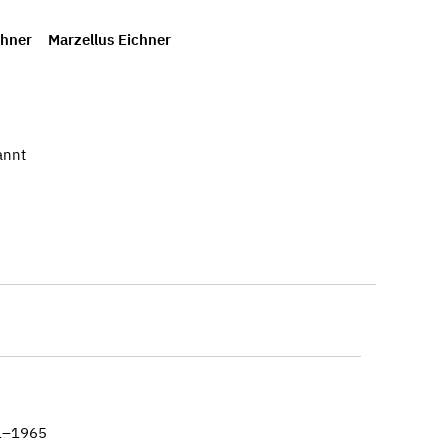
chner
Marzellus Eichner
annt
81–1965