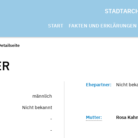
STADTARC
START
FAKTEN UND ERKLÄRUNGEN
etailseite
ER
Ehepartner:
Nicht bek
männlich
Nicht bekannt
Mutter:
Rosa Kahn
-
-