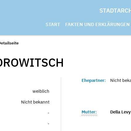
STADTARC
START
FAKTEN UND ERKLÄRUNGEN
etailseite
OROWITSCH
Ehepartner:
Nicht bek
weiblich
Nicht bekannt
Mutter:
Della Levy
-
-