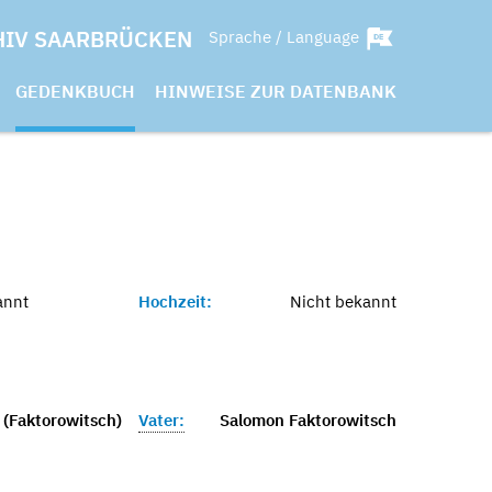
HIV SAARBRÜCKEN
Sprache / Language
GEDENKBUCH
HINWEISE ZUR DATENBANK
annt
Hochzeit:
Nicht bekannt
 (Faktorowitsch)
Vater:
Salomon Faktorowitsch