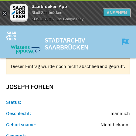
Saarbrücken App
ANSEHEN
Stadt Saarbrücken
KOSTENLOS - Bei Google Play
STADTARCHIV
SAARBRÜCKEN
Dieser Eintrag wurde noch nicht abschließend geprüft.
JOSEPH
FOHLEN
Status:
Geschlecht:
männlich
Geburtsname:
Nicht bekannt
Genannt:
-