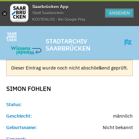
Saarbrücken App
ANSEHEN
Stadt Saarbrücken
KOSTENLOS - Bei Google Play
STADTARCHIV
SAARBRÜCKEN
Dieser Eintrag wurde noch nicht abschließend geprüft.
SIMON
FOHLEN
Status:
Geschlecht:
männlich
Geburtsname:
Nicht bekannt
Genannt:
-