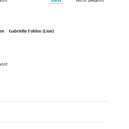
annt
Vater:
Nicht bekannt
en
Gabrielle Fohlen (Lion)
annt