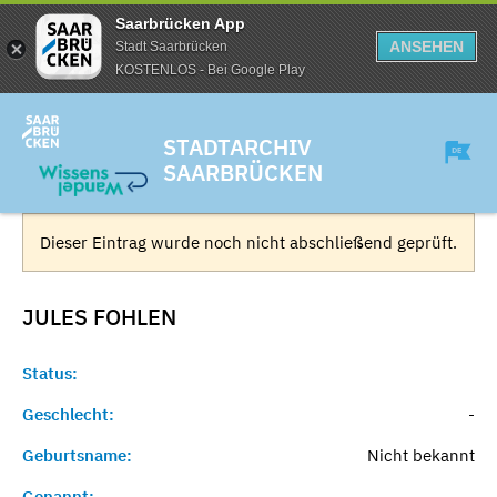
Saarbrücken App
ANSEHEN
Stadt Saarbrücken
KOSTENLOS - Bei Google Play
STADTARCHIV
SAARBRÜCKEN
Dieser Eintrag wurde noch nicht abschließend geprüft.
JULES
FOHLEN
Status:
Geschlecht:
-
Geburtsname:
Nicht bekannt
Genannt:
-