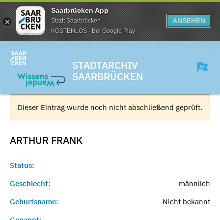
Saarbrücken App
ANSEHEN
Stadt Saarbrücken
KOSTENLOS - Bei Google Play
STADTARCHIV
SAARBRÜCKEN
Dieser Eintrag wurde noch nicht abschließend geprüft.
ARTHUR
FRANK
Status:
Geschlecht:
männlich
Geburtsname:
Nicht bekannt
Genannt:
-