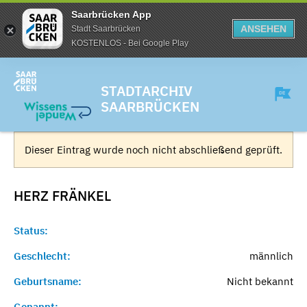
Saarbrücken App
ANSEHEN
Stadt Saarbrücken
KOSTENLOS - Bei Google Play
STADTARCHIV
SAARBRÜCKEN
Dieser Eintrag wurde noch nicht abschließend geprüft.
HERZ
FRÄNKEL
Status:
Geschlecht:
männlich
Geburtsname:
Nicht bekannt
Genannt:
-