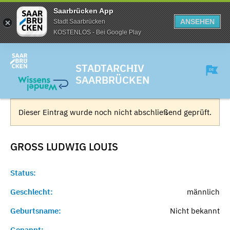
Saarbrücken App
ANSEHEN
Stadt Saarbrücken
KOSTENLOS - Bei Google Play
STADTARCHIV
SAARBRÜCKEN
Dieser Eintrag wurde noch nicht abschließend geprüft.
GROSS LUDWIG
LOUIS
Status:
Geschlecht:
männlich
Geburtsname:
Nicht bekannt
Genannt:
-