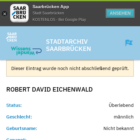
Saarbrücken App
ANSEHEN
Stadt Saarbrücken
KOSTENLOS - Bei Google Play
STADTARCHIV
SAARBRÜCKEN
Dieser Eintrag wurde noch nicht abschließend geprüft.
ROBERT DAVID
EICHENWALD
Status:
Überlebend
Geschlecht:
männlich
Geburtsname:
Nicht bekannt
Genannt:
-