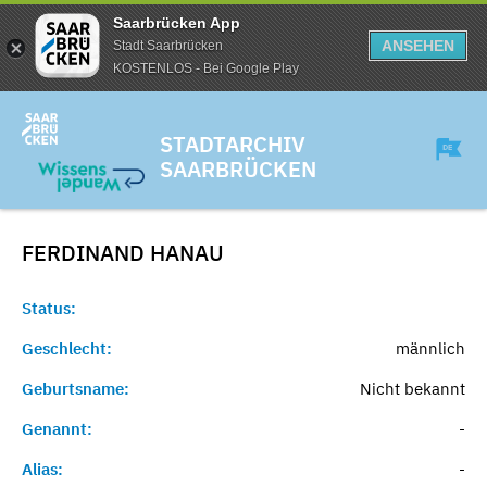
Saarbrücken App
ANSEHEN
Stadt Saarbrücken
KOSTENLOS - Bei Google Play
STADTARCHIV
SAARBRÜCKEN
FERDINAND
HANAU
Status:
Geschlecht:
männlich
Geburtsname:
Nicht bekannt
Genannt:
-
Alias:
-