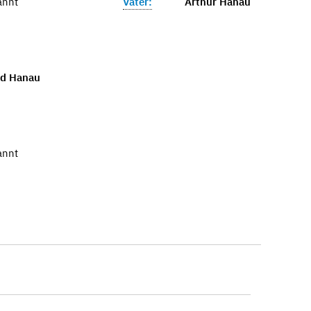
annt
Vater:
Arthur Hanau
id Hanau
annt