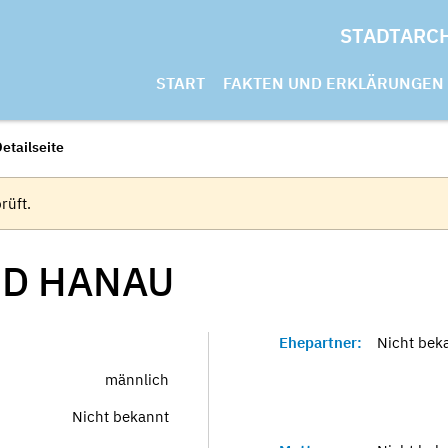
STADTARC
START
FAKTEN UND ERKLÄRUNGEN
etailseite
rüft.
ND
HANAU
Ehepartner:
Nicht bek
männlich
Nicht bekannt