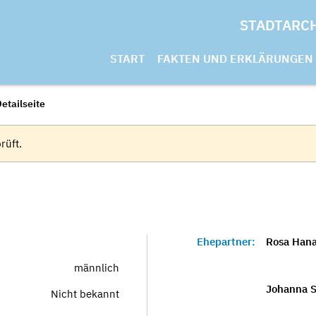
STADTARC
START
FAKTEN UND ERKLÄRUNGEN
etailseite
rüft.
Ehepartner:
Rosa Hana
männlich
Johanna S
Nicht bekannt