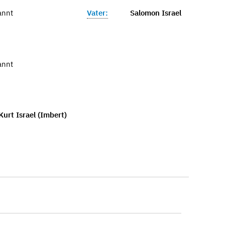
annt
Vater:
Salomon Israel
annt
urt Israel (Imbert)