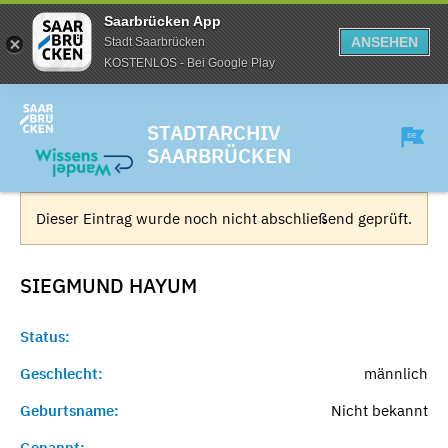
Saarbrücken App
ANSEHEN
Stadt Saarbrücken
KOSTENLOS - Bei Google Play
STADTARCHIV
SAARBRÜCKEN
Dieser Eintrag wurde noch nicht abschließend geprüft.
SIEGMUND
HAYUM
Status:
Geschlecht:
männlich
Geburtsname:
Nicht bekannt
Genannt:
-