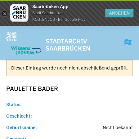
Saarbrücken App
ANSEHEN
Stadt Saarbrücken
KOSTENLOS - Bei Google Play
STADTARCHIV
SAARBRÜCKEN
Dieser Eintrag wurde noch nicht abschließend geprüft.
PAULETTE
BADER
Status:
Geschlecht:
-
Geburtsname:
Nicht bekannt
Genannt:
-