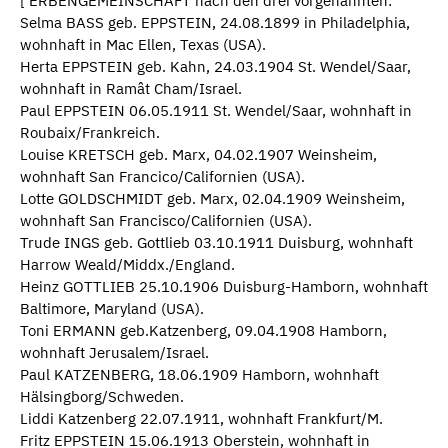
[ ERBENGEMEINSCHAFT nach den drei vorgenannten:
Selma BASS geb. EPPSTEIN, 24.08.1899 in Philadelphia,
wohnhaft in Mac Ellen, Texas (USA).
Herta EPPSTEIN geb. Kahn, 24.03.1904 St. Wendel/Saar,
wohnhaft in Ramât Cham/Israel.
Paul EPPSTEIN 06.05.1911 St. Wendel/Saar, wohnhaft in
Roubaix/Frankreich.
Louise KRETSCH geb. Marx, 04.02.1907 Weinsheim,
wohnhaft San Francico/Californien (USA).
Lotte GOLDSCHMIDT geb. Marx, 02.04.1909 Weinsheim,
wohnhaft San Francisco/Californien (USA).
Trude INGS geb. Gottlieb 03.10.1911 Duisburg, wohnhaft
Harrow Weald/Middx./England.
Heinz GOTTLIEB 25.10.1906 Duisburg-Hamborn, wohnhaft
Baltimore, Maryland (USA).
Toni ERMANN geb.Katzenberg, 09.04.1908 Hamborn,
wohnhaft Jerusalem/Israel.
Paul KATZENBERG, 18.06.1909 Hamborn, wohnhaft
Hälsingborg/Schweden.
Liddi Katzenberg 22.07.1911, wohnhaft Frankfurt/M.
Fritz EPPSTEIN 15.06.1913 Oberstein, wohnhaft in