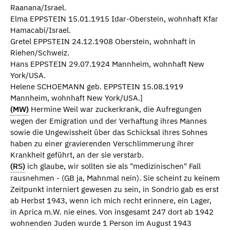
Raanana/Israel.
Elma EPPSTEIN 15.01.1915 Idar-Oberstein, wohnhaft Kfar
Hamacabi/Israel.
Gretel EPPSTEIN 24.12.1908 Oberstein, wohnhaft in
Riehen/Schweiz.
Hans EPPSTEIN 29.07.1924 Mannheim, wohnhaft New
York/USA.
Helene SCHOEMANN geb. EPPSTEIN 15.08.1919
Mannheim, wohnhaft New York/USA.]
(MW)
Hermine Weil war zuckerkrank, die Aufregungen
wegen der Emigration und der Verhaftung ihres Mannes
sowie die Ungewissheit über das Schicksal ihres Sohnes
haben zu einer gravierenden Verschlimmerung ihrer
Krankheit geführt, an der sie verstarb.
(RS)
ich glaube, wir sollten sie als "medizinischen" Fall
rausnehmen - (GB ja, Mahnmal nein). Sie scheint zu keinem
Zeitpunkt interniert gewesen zu sein, in Sondrio gab es erst
ab Herbst 1943, wenn ich mich recht erinnere, ein Lager,
in Aprica m.W. nie eines. Von insgesamt 247 dort ab 1942
wohnenden Juden wurde 1 Person im August 1943