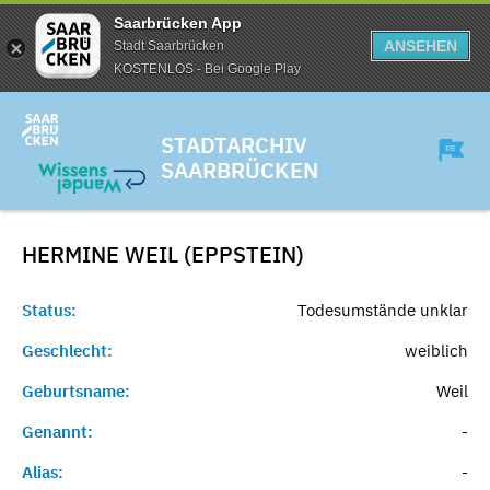
Saarbrücken App
ANSEHEN
Stadt Saarbrücken
KOSTENLOS - Bei Google Play
STADTARCHIV
SAARBRÜCKEN
HERMINE WEIL (EPPSTEIN)
Status:
Todesumstände unklar
Geschlecht:
weiblich
Geburtsname:
Weil
Genannt:
-
Alias:
-