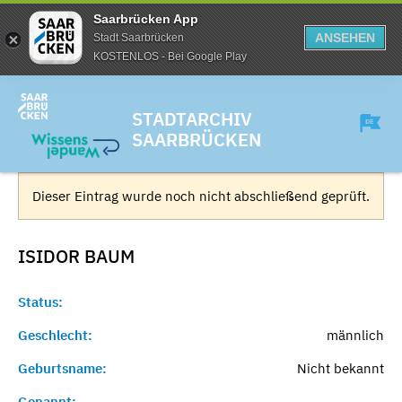
Saarbrücken App
ANSEHEN
Stadt Saarbrücken
KOSTENLOS - Bei Google Play
STADTARCHIV
SAARBRÜCKEN
Dieser Eintrag wurde noch nicht abschließend geprüft.
ISIDOR
BAUM
Status:
Geschlecht:
männlich
Geburtsname:
Nicht bekannt
Genannt:
-