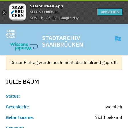
Saarbrücken App
ANSEHEN
Stadt Saarbrücken
KOSTENLOS - Bei Google Play
STADTARCHIV
SAARBRÜCKEN
Dieser Eintrag wurde noch nicht abschließend geprüft.
JULIE
BAUM
Status:
Geschlecht:
weiblich
Geburtsname:
Nicht bekannt
Genannt:
-