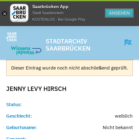
Saarbrücken App
ANSEHEN
Stadt Saarbrücken
KOSTENLOS - Bei Google Play
STADTARCHIV
SAARBRÜCKEN
Dieser Eintrag wurde noch nicht abschließend geprüft.
JENNY LEVY
HIRSCH
Status:
Geschlecht:
weiblich
Geburtsname:
Nicht bekannt
Genannt:
-