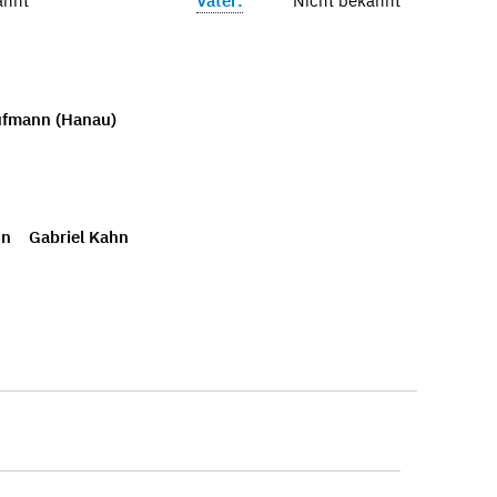
annt
Vater:
Nicht bekannt
ufmann (Hanau)
hn
Gabriel Kahn