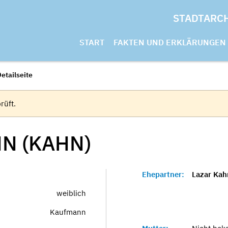
STADTARC
START
FAKTEN UND ERKLÄRUNGEN
etailseite
rüft.
N (KAHN)
Ehepartner:
Lazar Kah
weiblich
Kaufmann