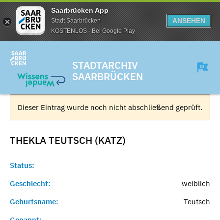
Saarbrücken App
ANSEHEN
Stadt Saarbrücken
KOSTENLOS - Bei Google Play
STADTARCHIV
SAARBRÜCKEN
Dieser Eintrag wurde noch nicht abschließend geprüft.
THEKLA TEUTSCH (KATZ)
Status:
Geschlecht:
weiblich
Geburtsname:
Teutsch
Genannt:
-