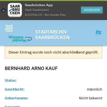
Saarbrücken App
ANSEHEN
Stadt Saarbrücken
KOSTENLOS - Bei Google Play
STADTARCHIV
SAARBRÜCKEN
Dieser Eintrag wurde noch nicht abschließend geprüft.
BERNHARD ARNO
KAUF
Status:
Geschlecht:
männlich
Geburtsname:
Nicht bekannt
Genannt:
-