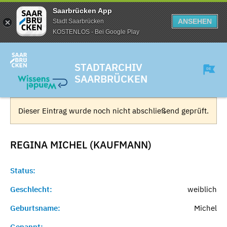
Saarbrücken App
ANSEHEN
Stadt Saarbrücken
KOSTENLOS - Bei Google Play
STADTARCHIV
SAARBRÜCKEN
Dieser Eintrag wurde noch nicht abschließend geprüft.
REGINA MICHEL (KAUFMANN)
Status:
Geschlecht:
weiblich
Geburtsname:
Michel
Genannt:
-