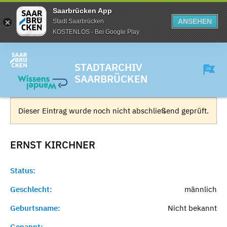
Saarbrücken App
ANSEHEN
Stadt Saarbrücken
KOSTENLOS - Bei Google Play
STADTARCHIV
SAARBRÜCKEN
Dieser Eintrag wurde noch nicht abschließend geprüft.
ERNST
KIRCHNER
Status:
Geschlecht:
männlich
Geburtsname:
Nicht bekannt
Genannt:
-