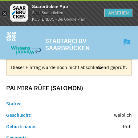
Saarbrücken App
ANSEHEN
Stadt Saarbrücken
KOSTENLOS - Bei Google Play
STADTARCHIV
SAARBRÜCKEN
Dieser Eintrag wurde noch nicht abschließend geprüft.
PALMIRA RÜFF (SALOMON)
Status:
Geschlecht:
weiblich
Geburtsname:
Rüff
Genannt:
-