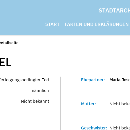
STADTARC
START
FAKTEN UND ERKLÄRUNGEN
etailseite
EL
Verfolgungsbedingter Tod
Ehepartner:
Maria Jos
männlich
Nicht bekannt
Mutter:
Nicht bek
-
-
Geschwister:
Nicht bek