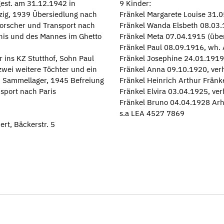
gest. am 31.12.1942 in
9 Kinder:
ig, 1939 Übersiedlung nach
Fränkel Margarete Louise 31.
orscher und Transport nach
Fränkel Wanda Elsbeth 08.03.
nis und des Mannes im Ghetto
Fränkel Meta 07.04.1915 (übe
Fränkel Paul 08.09.1916, wh.
 ins KZ Stutthof, Sohn Paul
Fränkel Josephine 24.01.1919 
zwei weitere Töchter und ein
Fränkel Anna 09.10.1920, verh
h. Sammellager, 1945 Befreiung
Fränkel Heinrich Arthur Fränk
nsport nach Paris
Fränkel Elvira 03.04.1925, ver
Fränkel Bruno 04.04.1928 Arhe
s.a LEA 4527 7869
rt, Bäckerstr. 5