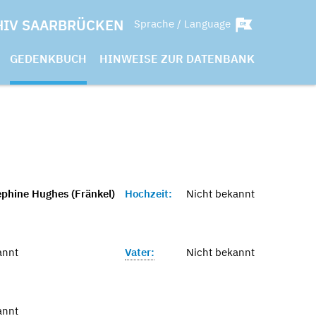
HIV SAARBRÜCKEN
Sprache / Language
GEDENKBUCH
HINWEISE ZUR DATENBANK
ephine Hughes (Fränkel)
Hochzeit:
Nicht bekannt
annt
Vater:
Nicht bekannt
annt