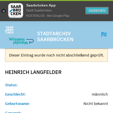
Saarbrücken App
ANSEHEN
Stadt Saarbrücken
KOSTENLOS - Bei Google Play
STADTARCHIV
SAARBRÜCKEN
Dieser Eintrag wurde noch nicht abschließend geprüft.
HEINRICH
LANGFELDER
Status:
Geschlecht:
männlich
Geburtsname:
Nicht bekannt
Genannt:
-