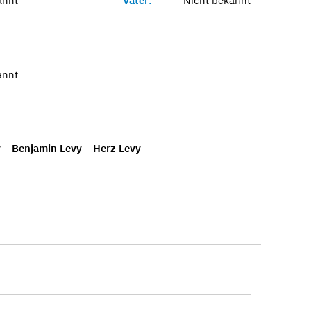
annt
Vater:
Nicht bekannt
annt
y
Benjamin Levy
Herz Levy