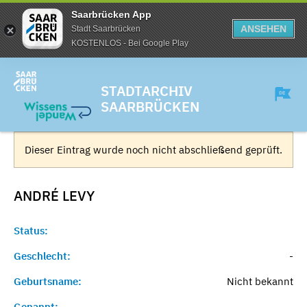
Saarbrücken App
ANSEHEN
Stadt Saarbrücken
KOSTENLOS - Bei Google Play
STADTARCHIV
SAARBRÜCKEN
Dieser Eintrag wurde noch nicht abschließend geprüft.
ANDRÉ
LEVY
Status:
Geschlecht:
-
Geburtsname:
Nicht bekannt
Genannt:
-