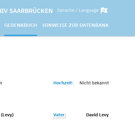
HIV SAARBRÜCKEN
Sprache / Language
GEDENKBUCH
HINWEISE ZUR DATENBANK
h
Hochzeit:
Nicht bekannt
 (Levy)
Vater:
David Levy