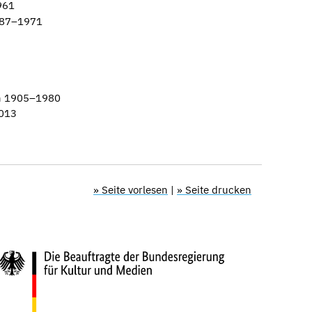
961
1887–1971
ch 1905–1980
2013
» Seite vorlesen
|
» Seite drucken