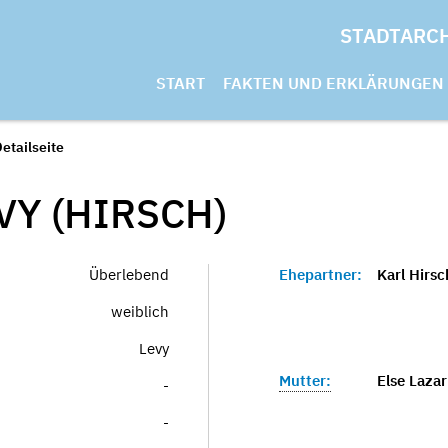
STADTARC
START
FAKTEN UND ERKLÄRUNGEN
etailseite
VY (HIRSCH)
Überlebend
Ehepartner:
Karl Hirsc
weiblich
Levy
Mutter:
Else Lazar
-
-