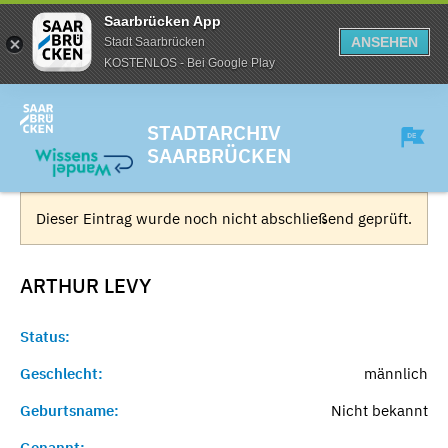
Saarbrücken App
ANSEHEN
Stadt Saarbrücken
KOSTENLOS - Bei Google Play
STADTARCHIV
SAARBRÜCKEN
Dieser Eintrag wurde noch nicht abschließend geprüft.
ARTHUR
LEVY
Status:
Geschlecht:
männlich
Geburtsname:
Nicht bekannt
Genannt:
-