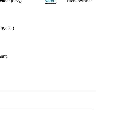
ender (Levy)
Vater:
Nicht bekannt
(Weiler)
annt