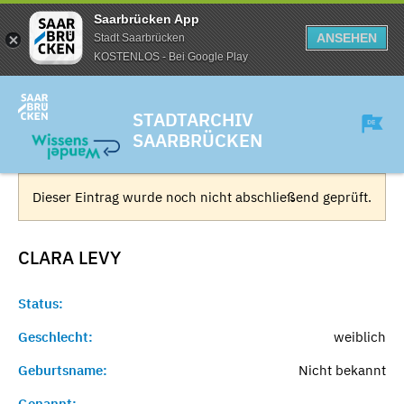
Saarbrücken App
ANSEHEN
Stadt Saarbrücken
KOSTENLOS - Bei Google Play
STADTARCHIV
SAARBRÜCKEN
Dieser Eintrag wurde noch nicht abschließend geprüft.
CLARA
LEVY
Status:
Geschlecht:
weiblich
Geburtsname:
Nicht bekannt
Genannt:
-