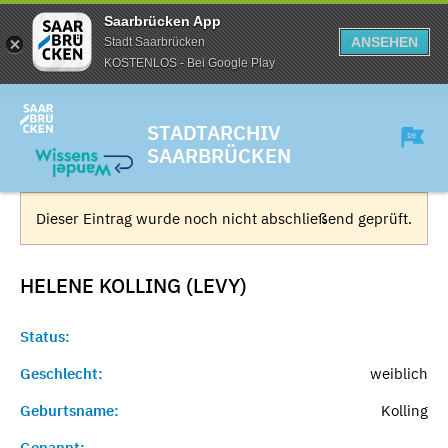
Saarbrücken App
ANSEHEN
Stadt Saarbrücken
KOSTENLOS - Bei Google Play
STADTARCHIV
SAARBRÜCKEN
Dieser Eintrag wurde noch nicht abschließend geprüft.
HELENE KOLLING (LEVY)
Status:
Geschlecht:
weiblich
Geburtsname:
Kolling
Genannt:
-