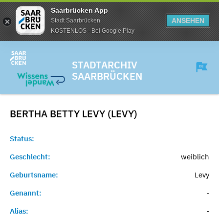
Saarbrücken App
ANSEHEN
Stadt Saarbrücken
KOSTENLOS - Bei Google Play
STADTARCHIV
SAARBRÜCKEN
BERTHA BETTY LEVY (LEVY)
Status:
Geschlecht:
weiblich
Geburtsname:
Levy
Genannt:
-
Alias:
-