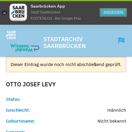
Saarbrücken App
ANSEHEN
Stadt Saarbrücken
KOSTENLOS - Bei Google Play
STADTARCHIV
SAARBRÜCKEN
Dieser Eintrag wurde noch nicht abschließend geprüft.
OTTO JOSEF
LEVY
Status:
Geschlecht:
männlich
Geburtsname:
Nicht bekannt
Genannt:
-