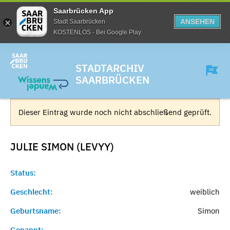
Saarbrücken App
ANSEHEN
Stadt Saarbrücken
KOSTENLOS - Bei Google Play
STADTARCHIV
SAARBRÜCKEN
Dieser Eintrag wurde noch nicht abschließend geprüft.
JULIE SIMON (LEVYY)
Status:
Geschlecht:
weiblich
Geburtsname:
Simon
Genannt:
-