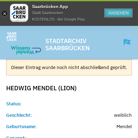
Saarbrücken App
ANSEHEN
Stadt Saarbrücken
KOSTENLOS - Bei Google Play
STADTARCHIV
SAARBRÜCKEN
Dieser Eintrag wurde noch nicht abschließend geprüft.
HEDWIG MENDEL (LION)
Status:
Geschlecht:
weiblich
Geburtsname:
Mendel
Genannt:
-