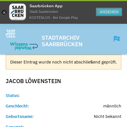
Saarbrücken App
ANSEHEN
Stadt Saarbrücken
KOSTENLOS - Bei Google Play
STADTARCHIV
SAARBRÜCKEN
Dieser Eintrag wurde noch nicht abschließend geprüft.
JACOB
LÖWENSTEIN
Status:
Geschlecht:
männlich
Geburtsname:
Nicht bekannt
Genannt:
-