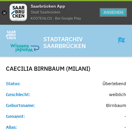
Saarbrücken App
ANSEHEN
Stadt Saarbrücken
KOSTENLOS - Bei Google Play
STADTARCHIV
SAARBRÜCKEN
CAECILIA BIRNBAUM (MILANI)
Status:
Überlebend
Geschlecht:
weiblich
Geburtsname:
Birnbaum
Genannt:
-
Alias:
-