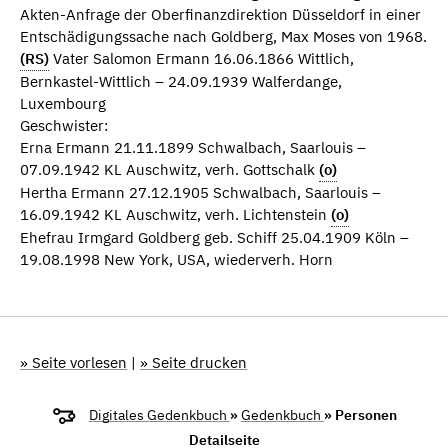
Akten-Anfrage der Oberfinanzdirektion Düsseldorf in einer
Entschädigungssache nach Goldberg, Max Moses von 1968.
(RS)
Vater Salomon Ermann 16.06.1866 Wittlich,
Bernkastel-Wittlich – 24.09.1939 Walferdange,
Luxembourg
Geschwister:
Erna Ermann 21.11.1899 Schwalbach, Saarlouis –
07.09.1942 KL Auschwitz, verh. Gottschalk
(o)
Hertha Ermann 27.12.1905 Schwalbach, Saarlouis –
16.09.1942 KL Auschwitz, verh. Lichtenstein
(o)
Ehefrau Irmgard Goldberg geb. Schiff 25.04.1909 Köln –
19.08.1998 New York, USA, wiederverh. Horn
» Seite vorlesen
|
» Seite drucken
Digitales Gedenkbuch
»
Gedenkbuch
» Personen
Detailseite