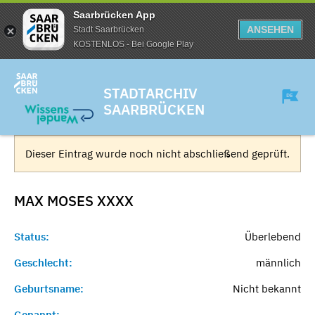
Saarbrücken App
ANSEHEN
Stadt Saarbrücken
KOSTENLOS - Bei Google Play
STADTARCHIV
SAARBRÜCKEN
Dieser Eintrag wurde noch nicht abschließend geprüft.
MAX MOSES
XXXX
Status:
Überlebend
Geschlecht:
männlich
Geburtsname:
Nicht bekannt
Genannt:
-