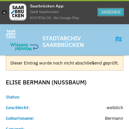
Saarbrücken App
ANSEHEN
Stadt Saarbrücken
KOSTENLOS - Bei Google Play
STADTARCHIV
SAARBRÜCKEN
Dieser Eintrag wurde noch nicht abschließend geprüft.
ELISE BERMANN (NUSSBAUM)
Status:
Geschlecht:
weiblich
Geburtsname:
Bermann
Genannt:
-