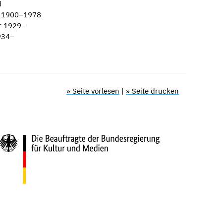
d
 1900–1978
r 1929–
934–
» Seite vorlesen
|
» Seite drucken