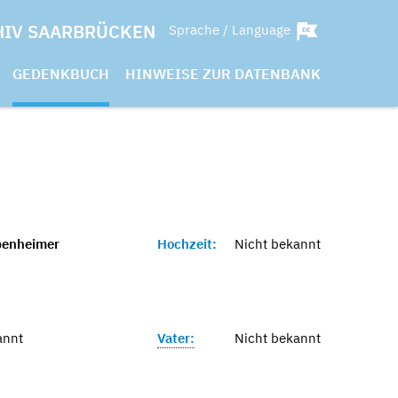
HIV SAARBRÜCKEN
Sprache / Language
GEDENKBUCH
HINWEISE ZUR DATENBANK
penheimer
Hochzeit:
Nicht bekannt
annt
Vater:
Nicht bekannt