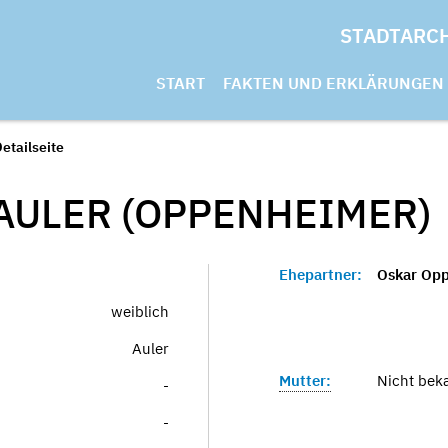
STADTARC
START
FAKTEN UND ERKLÄRUNGEN
etailseite
AULER (OPPENHEIMER)
Ehepartner:
Oskar Op
weiblich
Auler
Mutter:
Nicht bek
-
-