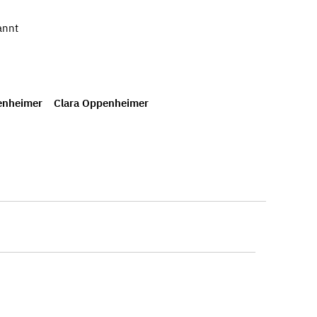
annt
enheimer
Clara Oppenheimer