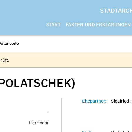
STADTARC
START
FAKTEN UND ERKLÄRUNGEN
etailseite
rüft.
POLATSCHEK)
Ehepartner:
Siegfried 
-
Herrmann